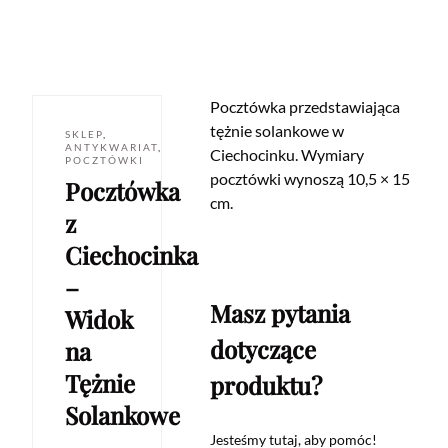
Pocztówka przedstawiająca
tężnie solankowe w
SKLEP
,
ANTYKWARIAT
,
Ciechocinku. Wymiary
POCZTÓWKI
pocztówki wynoszą 10,5 × 15
Pocztówka
cm.
z
Ciechocinka
–
Masz pytania
Widok
dotyczące
na
Tężnie
produktu?
Solankowe
Jesteśmy tutaj, aby pomóc!