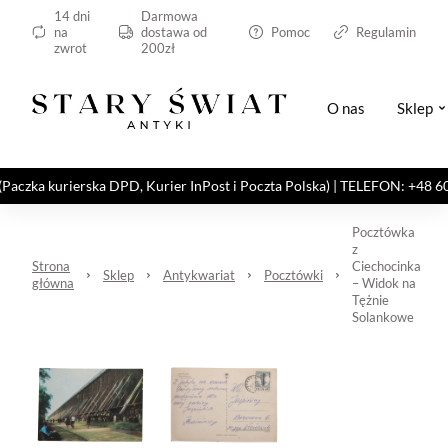
14 dni
Darmowa
na
dostawa od
Pomoc
Regulamin
zwrot
200zł
O nas
Sklep
kurierska DPD, Kurier InPost i Poczta Polska) | TELEFON: +48 606 82
Pocztówka
z
Strona
Ciechocinka
Sklep
Antykwariat
Pocztówki
główna
– Widok na
Tężnie
Solankowe