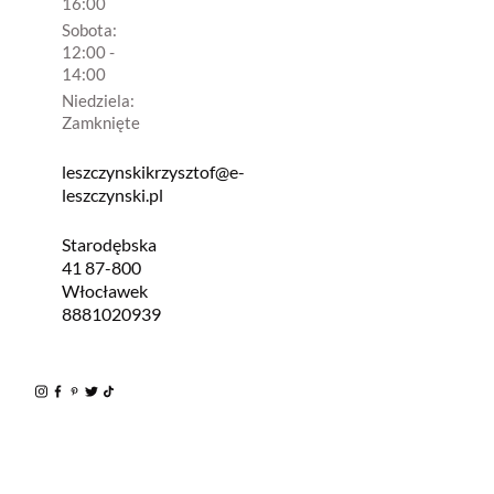
16:00
Sobota:
12:00 -
14:00
Niedziela:
Zamknięte
leszczynskikrzysztof@e-
leszczynski.pl
Starodębska
41 87-800
Włocławek
8881020939