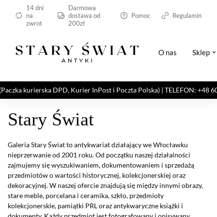
14 dni
Darmowa
na
dostawa od
Pomoc
Regulamin
zwrot
200zł
O nas
Sklep
kurierska DPD, Kurier InPost i Poczta Polska) | TELEFON: +48 606 82
Stary Świat
Galeria Stary Świat to antykwariat działający we Włocławku
nieprzerwanie od 2001 roku. Od początku naszej działalności
zajmujemy się wyszukiwaniem, dokumentowaniem i sprzedażą
przedmiotów o wartości historycznej, kolekcjonerskiej oraz
dekoracyjnej. W naszej ofercie znajdują się między innymi obrazy,
stare meble, porcelana i ceramika, szkło, przedmioty
kolekcjonerskie, pamiątki PRL oraz antykwaryczne książki i
dokumenty. Każdy przedmiot jest fotografowany i opisywany