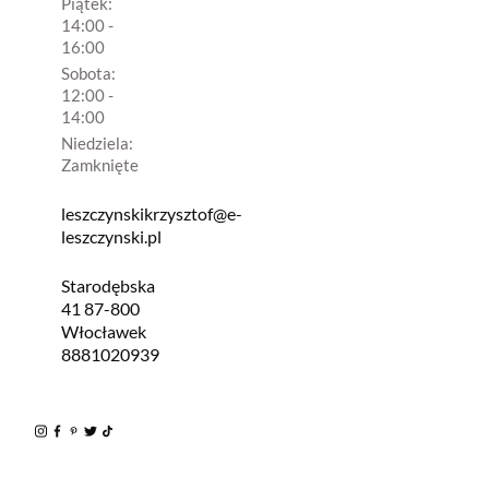
Piątek:
14:00 -
16:00
Sobota:
12:00 -
14:00
Niedziela:
Zamknięte
leszczynskikrzysztof@e-
leszczynski.pl
Starodębska
41 87-800
Włocławek
8881020939