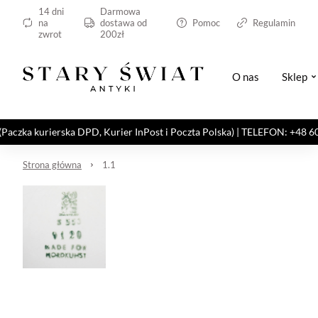
14 dni
Darmowa
na
dostawa od
Pomoc
Regulamin
zwrot
200zł
O nas
Sklep
kurierska DPD, Kurier InPost i Poczta Polska) | TELEFON: +48 606 82
Strona główna
1.1