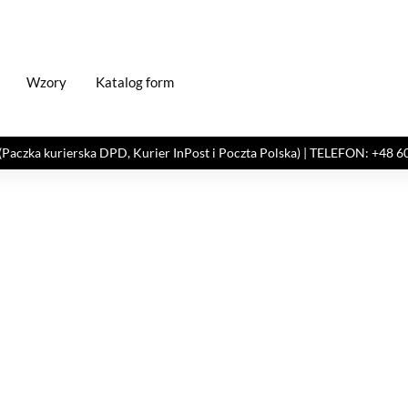
Wzory
Katalog form
kurierska DPD, Kurier InPost i Poczta Polska) | TELEFON: +48 606 82