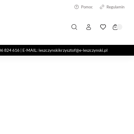
Pomoc
Regulamin
4 616 | E-MAIL: leszczynskikrzysztof@e-leszczynski.pl