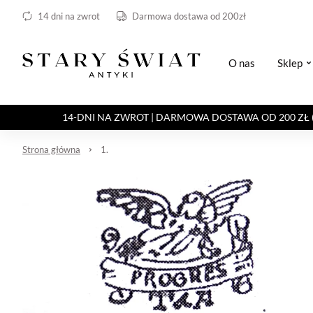
14 dni na zwrot
Darmowa dostawa od 200zł
O nas
Sklep
14-DNI NA ZWROT | DARMOWA DOSTAWA OD 200 ZŁ (Paczka 
Strona główna
1.