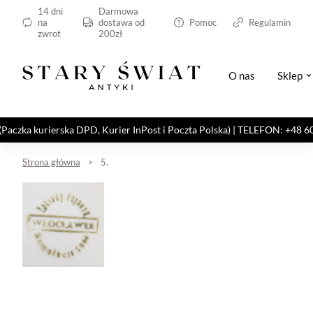
14 dni
Darmowa
na
dostawa od
Pomoc
Regulamin
zwrot
200zł
O nas
Sklep
kurierska DPD, Kurier InPost i Poczta Polska) | TELEFON: +48 606 82
Strona główna
5.