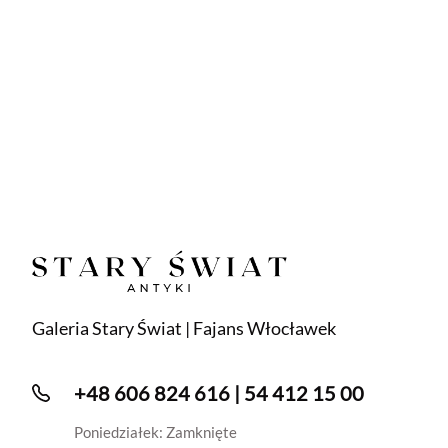
Galeria Stary Świat | Fajans Włocławek
+48 606 824 616 | 54 412 15 00
Poniedziałek: Zamknięte