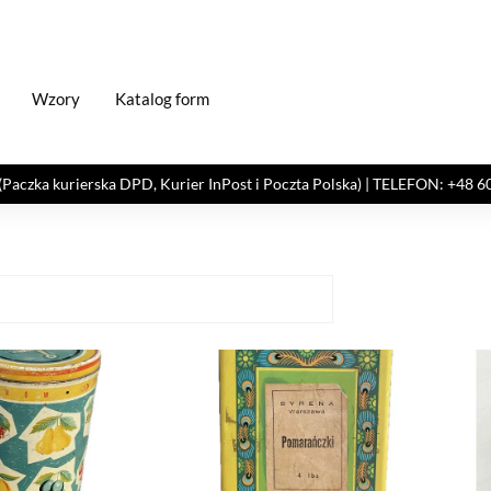
Wzory
Katalog form
kurierska DPD, Kurier InPost i Poczta Polska) | TELEFON: +48 606 82