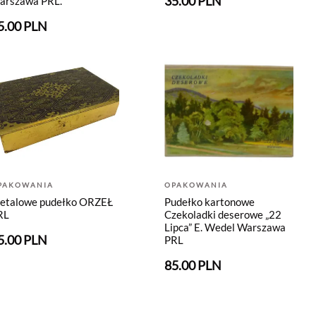
35.00 PLN
arszawa PRL.
5.00 PLN
PAKOWANIA
OPAKOWANIA
etalowe pudełko ORZEŁ
Pudełko kartonowe
RL
Czekoladki deserowe „22
Lipca” E. Wedel Warszawa
5.00 PLN
PRL
85.00 PLN