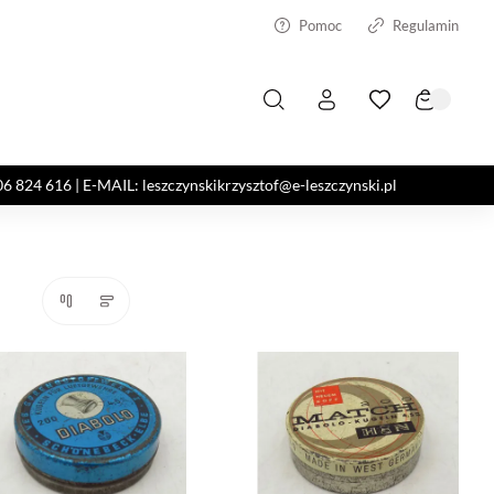
Pomoc
Regulamin
4 616 | E-MAIL: leszczynskikrzysztof@e-leszczynski.pl