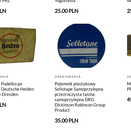
e PRL
Yugoslavia
W
PLN
25.00 PLN
2
ANIA
OPAKOWANIA
O
 Pudełko po
Pojemnik plastykowy
M
 Deutsche Helden
Sellotape Samoprzylepna
P
e Dresden
przezroczysta taśma
4
samoprzylepna DRG
PLN
Dickinson Robinson Group
Product
35.00 PLN