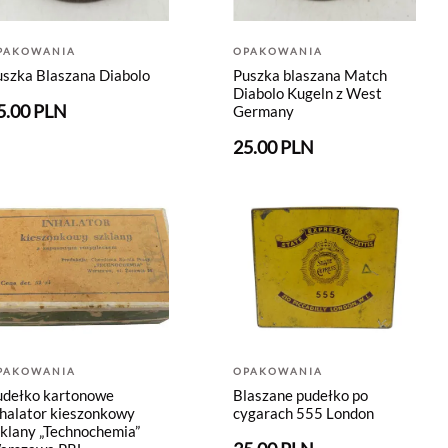
PAKOWANIA
OPAKOWANIA
uszka Blaszana Diabolo
Puszka blaszana Match
Diabolo Kugeln z West
5.00 PLN
Germany
25.00 PLN
PAKOWANIA
OPAKOWANIA
udełko kartonowe
Blaszane pudełko po
nhalator kieszonkowy
cygarach 555 London
klany „Technochemia”