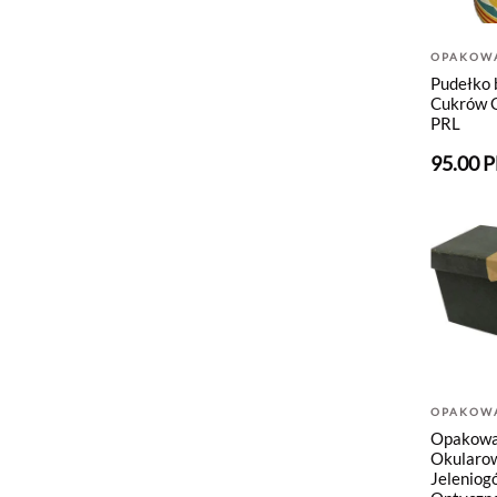
OPAKOW
Pudełko 
Cukrów 
PRL
95.00 
OPAKOW
Opakowa
Okularo
Jeleniog