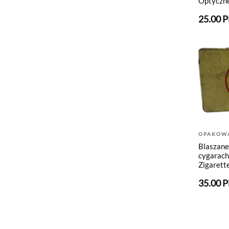
Optyczn
25.00 
OPAKOW
Blaszane
cygarach
Zigarett
35.00 