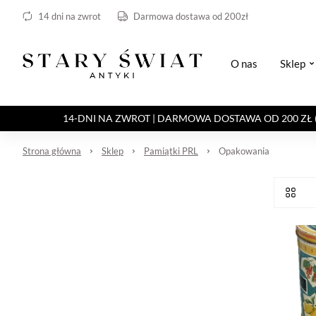
14 dni na zwrot
Darmowa dostawa od 200zł
O nas
Sklep
14-DNI NA ZWROT | DARMOWA DOSTAWA OD 200 ZŁ (Paczka 
Strona główna
Sklep
Pamiątki PRL
Opakowania