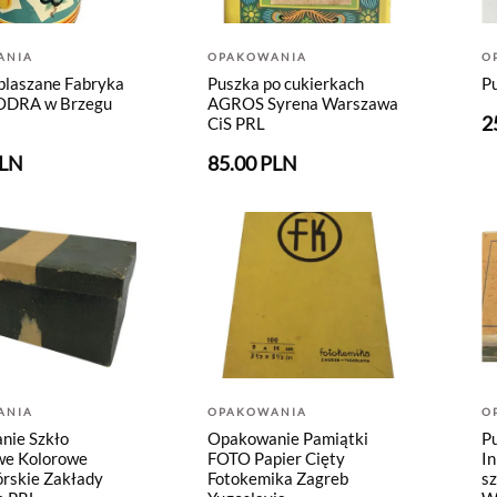
ANIA
OPAKOWANIA
O
blaszane Fabryka
Puszka po cukierkach
P
ODRA w Brzegu
AGROS Syrena Warszawa
2
CiS PRL
PLN
85.00 PLN
ANIA
OPAKOWANIA
O
nie Szkło
Opakowanie Pamiątki
P
we Kolorowe
FOTO Papier Cięty
I
órskie Zakłady
Fotokemika Zagreb
sz