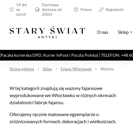
14 dni
Darmowa
na
dostawa od
Pomoc
Regulamin
zwrot
200zł
O nas
Sklep
kurierska DPD, Kurier InPost i Poczta Polska) | TELEFON: +48 606 82
Strona główna
Sklep
Fajans Włocławek
Wazony
W tej kategorii znajdują się wazony fajansowe
wyprodukowane we Włocławku w różnych okresach
działalności fabryk fajansu.
Oferujemy ręcznie malowane egzemplarze o
zróżnicowanych formach, dekoracjach i wielkościach.