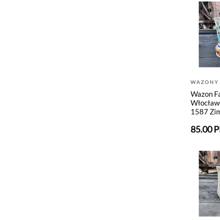
WAZONY
Wazon F
Włocław
1587 Zi
85.00 