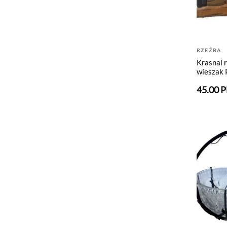
RZEŹBA
Krasnal 
wieszak
45.00 