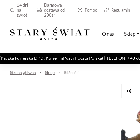
14 dni
Darmowa
na
dostawa od
Pomoc
Regulamin
zwrot
200zł
O nas
Sklep
kurierska DPD, Kurier InPost i Poczta Polska) | TELEFON: +48 606 82
Strona główna
Sklep
Różności