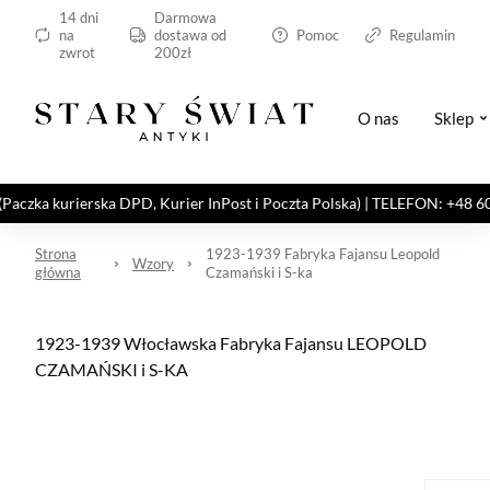
14 dni
Darmowa
na
dostawa od
Pomoc
Regulamin
zwrot
200zł
O nas
Sklep
kurierska DPD, Kurier InPost i Poczta Polska) | TELEFON: +48 606 82
Strona
1923-1939 Fabryka Fajansu Leopold
Wzory
główna
Czamański i S-ka
1923-1939 Włocławska Fabryka Fajansu LEOPOLD
CZAMAŃSKI i S-KA