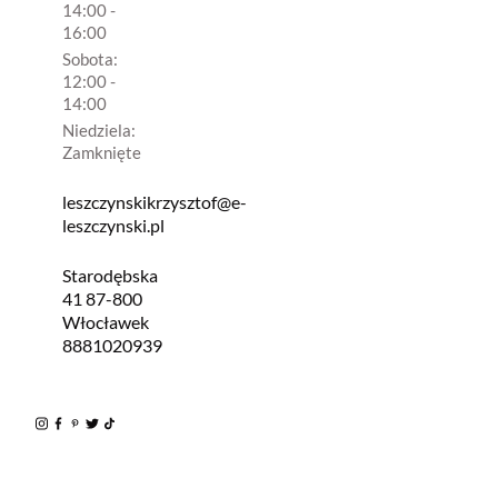
14:00 -
16:00
Sobota:
12:00 -
14:00
Niedziela:
Zamknięte
leszczynskikrzysztof@e-
leszczynski.pl
Starodębska
41 87-800
Włocławek
8881020939