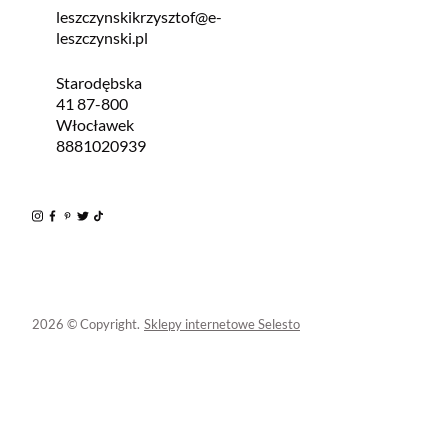
leszczynskikrzysztof@e-
leszczynski.pl
Starodębska
41 87-800
Włocławek
8881020939
2026 © Copyright.
Sklepy internetowe Selesto