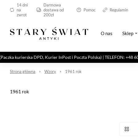
14 dni
Darmowa
na
dostawa od
Pomoc
Regulamin
zwrot
200zł
O nas
Sklep
kurierska DPD, Kurier InPost i Poczta Polska) | TELEFON: +48 606 82
Strona główna
Wzory
1961 rok
1961 rok