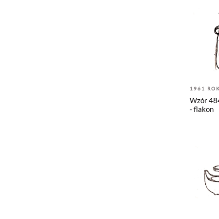
1961 RO
Wzór 484
- flakon