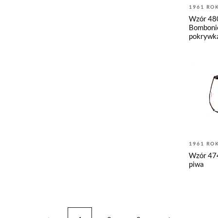
1961 RO
Wzór 480
Bombonie
pokrywk
1961 RO
Wzór 474
piwa