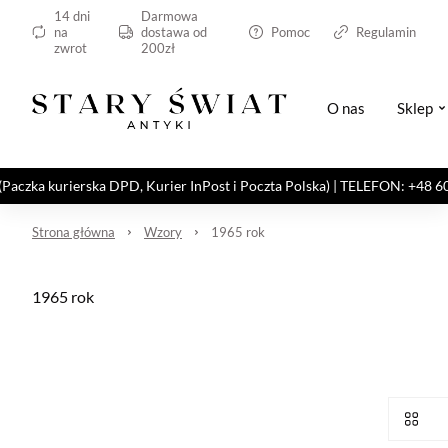
14 dni
Darmowa
na
dostawa od
Pomoc
Regulamin
zwrot
200zł
O nas
Sklep
kurierska DPD, Kurier InPost i Poczta Polska) | TELEFON: +48 606 82
Strona główna
Wzory
1965 rok
1965 rok