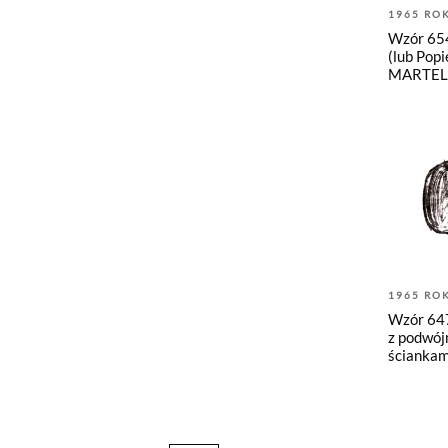
1965 RO
Wzór 654
(lub Popi
MARTEL
1965 RO
Wzór 647
z podwój
ściankam