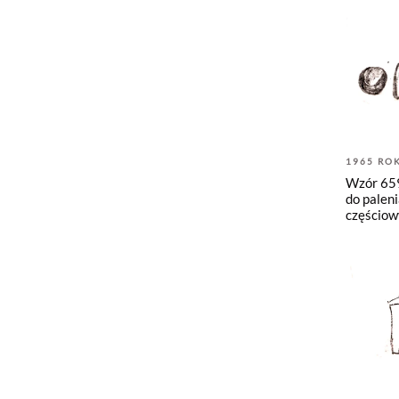
1965 RO
Wzór 659
do paleni
częściow