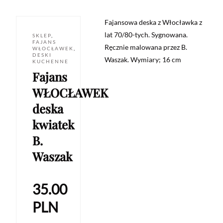
Fajansowa deska z Włocławka z
lat 70/80-tych. Sygnowana.
SKLEP
,
FAJANS
Ręcznie malowana przez B.
WŁOCŁAWEK
,
DESKI
Waszak. Wymiary; 16 cm
KUCHENNE
Fajans
WŁOCŁAWEK
deska
kwiatek
B.
Waszak
35.00
PLN