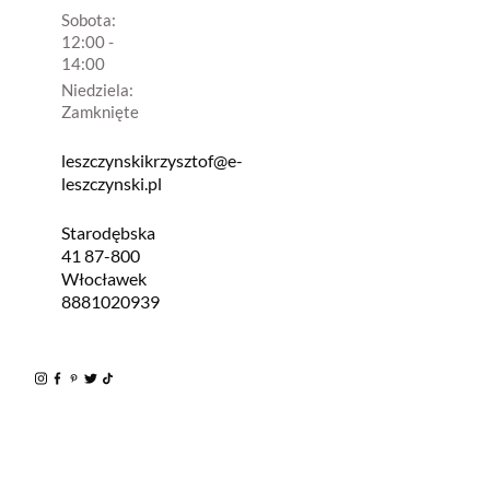
Sobota:
12:00 -
14:00
Niedziela:
Zamknięte
leszczynskikrzysztof@e-
leszczynski.pl
Starodębska
41 87-800
Włocławek
8881020939