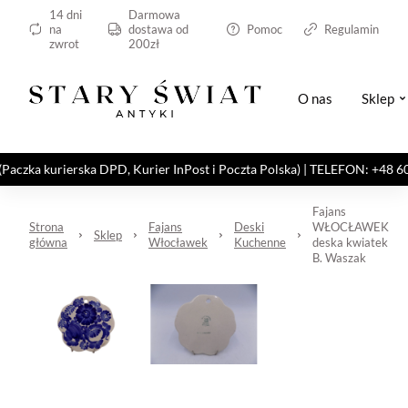
14 dni
Darmowa
na
dostawa od
Pomoc
Regulamin
zwrot
200zł
O nas
Sklep
kurierska DPD, Kurier InPost i Poczta Polska) | TELEFON: +48 606 82
Fajans
Strona
Fajans
Deski
WŁOCŁAWEK
Sklep
główna
Włocławek
Kuchenne
deska kwiatek
B. Waszak