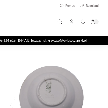
Pomoc
Regulamin
4 616 | E-MAIL: leszczynskikrzysztof@e-leszczynski.pl