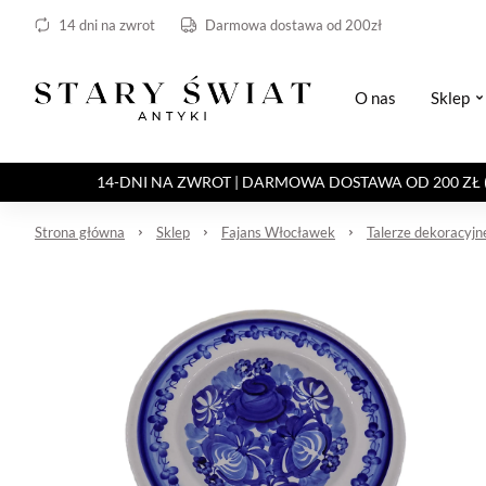
14 dni na zwrot
Darmowa dostawa od 200zł
O nas
Sklep
14-DNI NA ZWROT | DARMOWA DOSTAWA OD 200 ZŁ (Paczka 
Strona główna
Sklep
Fajans Włocławek
Talerze dekoracyjn