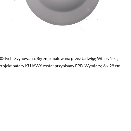
80-tych. Sygnowana. Ręcznie malowana przez Jadwigę Wilczyńską.
rojekt patery KUJAWY został przypisany EPB. Wymiary; 6 x 29 cm