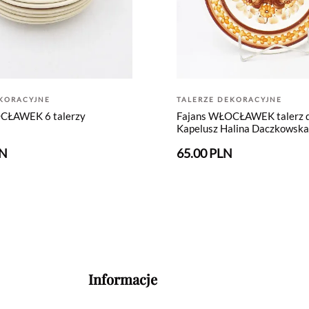
EKORACYJNE
TALERZE DEKORACYJNE
CŁAWEK 6 talerzy
Fajans WŁOCŁAWEK talerz d
Kapelusz Halina Daczkowska
LN
65.00 PLN
Informacje