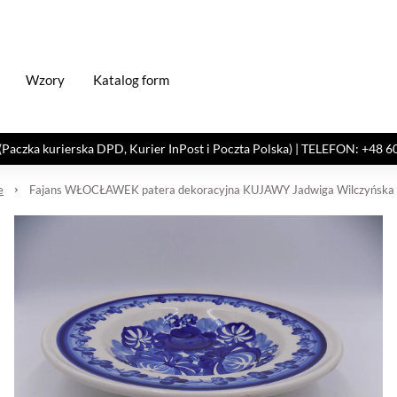
Wzory
Katalog form
kurierska DPD, Kurier InPost i Poczta Polska) | TELEFON: +48 606 82
e
Fajans WŁOCŁAWEK patera dekoracyjna KUJAWY Jadwiga Wilczyńska