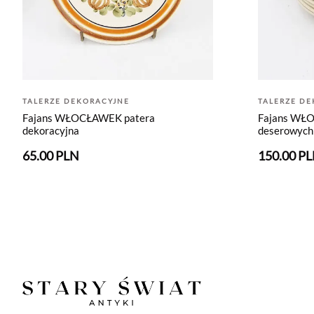
TALERZE DEKORACYJNE
TALERZE D
Fajans WŁOCŁAWEK patera
Fajans WŁO
dekoracyjna
deserowych
65.00 PLN
150.00 P