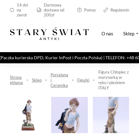
14 dni
Darmowa
na
dostawa od
Pomoc
Regulamin
zwrot
200zł
O nas
Sklep
kurierska DPD, Kurier InPost i Poczta Polska) | TELEFON: +48 606 82
Figura Chłopiec z
Porcelana
Strona
marynarką w
Sklep
i
Figurki
główna
ręku i pieskiem
Ceramika
ITALY