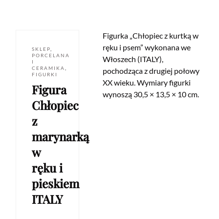
Figurka „Chłopiec z kurtką w
ręku i psem” wykonana we
SKLEP
,
PORCELANA
Włoszech (ITALY),
I
CERAMIKA
,
pochodząca z drugiej połowy
FIGURKI
XX wieku. Wymiary figurki
Figura
wynoszą 30,5 × 13,5 × 10 cm.
Chłopiec
z
marynarką
w
ręku i
pieskiem
ITALY