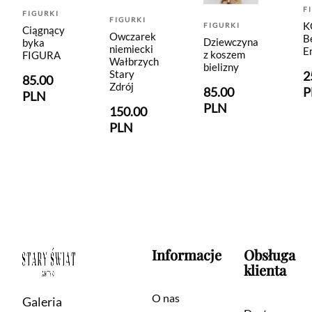
F
FIGURKI
FIGURKI
K
FIGURKI
Ciągnący
Owczarek
B
Dziewczyna
byka
niemiecki
E
z koszem
FIGURA
Wałbrzych
bielizny
Stary
2
85.00
Zdrój
85.00
P
PLN
PLN
150.00
PLN
Informacje
Obsługa
klienta
O nas
Galeria