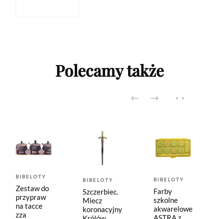
Polecamy także
BIBELOTY
BIBELOTY
BIBELOTY
Zestaw do
Farby
Szczerbiec.
przypraw
szkolne
Miecz
na tacce
akwarelowe
koronacyjny
zza
ASTRA z
Królów