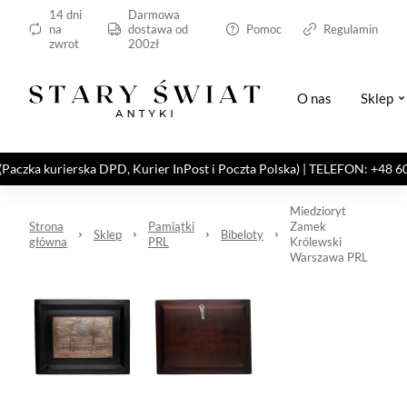
14 dni
Darmowa
na
dostawa od
Pomoc
Regulamin
zwrot
200zł
O nas
Sklep
kurierska DPD, Kurier InPost i Poczta Polska) | TELEFON: +48 606 82
Miedzioryt
Strona
Pamiątki
Zamek
Sklep
Bibeloty
główna
PRL
Królewski
Warszawa PRL