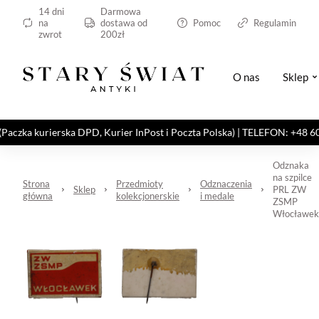
14 dni
Darmowa
na
dostawa od
Pomoc
Regulamin
zwrot
200zł
O nas
Sklep
kurierska DPD, Kurier InPost i Poczta Polska) | TELEFON: +48 606 82
Odznaka
na szpilce
Strona
Przedmioty
Odznaczenia
Sklep
PRL ZW
główna
kolekcjonerskie
i medale
ZSMP
Włocławek