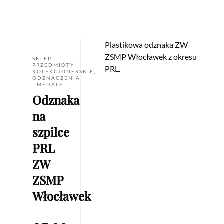
Plastikowa odznaka ZW
ZSMP Włocławek z okresu
SKLEP
,
PRZEDMIOTY
PRL.
KOLEKCJONERSKIE
,
ODZNACZENIA
I MEDALE
Odznaka
na
szpilce
PRL
ZW
ZSMP
Włocławek