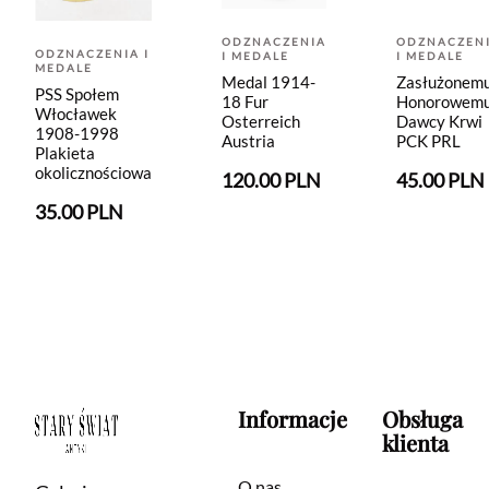
ODZNACZENIA
ODZNACZEN
ODZNACZENIA I
I MEDALE
I MEDALE
MEDALE
Medal 1914-
Zasłużonem
PSS Społem
18 Fur
Honorowem
Włocławek
Osterreich
Dawcy Krwi
1908-1998
Austria
PCK PRL
Plakieta
okolicznościowa
120.00 PLN
45.00 PLN
35.00 PLN
Informacje
Obsługa
klienta
O nas