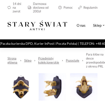
14 dni
Darmowa
na
dostawa od
Pomoc
Regulamin
zwrot
200zł
O nas
Sklep
kurierska DPD, Kurier InPost i Poczta Polska) | TELEFON: +48 606 82
Para kłów na
Strona
Przedmioty
desce
Sklep
Pozostałe
główna
kolekcjonerskie
prawdopodob
z okresu PRL