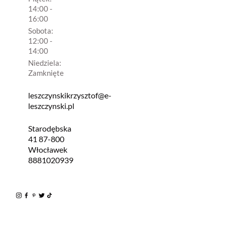
14:00 -
16:00
Sobota:
12:00 -
14:00
Niedziela:
Zamknięte
leszczynskikrzysztof@e-
leszczynski.pl
Starodębska
41 87-800
Włocławek
8881020939