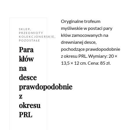
Oryginalne trofeum
myśliwskie w postaci pary
SKLEP
,
PRZEDMIOTY
kłów zamocowanych na
KOLEKCJONERSKIE
,
POZOSTAŁE
drewnianej desce,
Para
pochodzące prawdopodobnie
z okresu PRL. Wymiary: 20 ×
kłów
13,5 × 12 cm. Cena: 85 zł.
na
desce
prawdopodobnie
z
okresu
PRL