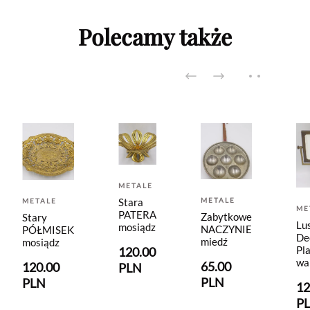
Polecamy także
METALE
METALE
Stara
METALE
ME
PATERA
Zabytkowe
Stary
Lu
mosiądz
NACZYNIE
PÓŁMISEK
De
miedź
mosiądz
Pl
120.00
wa
65.00
120.00
PLN
PLN
PLN
12
P