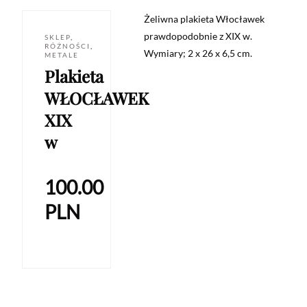
Żeliwna plakieta Włocławek
prawdopodobnie z XIX w.
SKLEP
,
RÓŻNOŚCI
,
Wymiary; 2 x 26 x 6,5 cm.
METALE
Plakieta
WŁOCŁAWEK
XIX
w
100.00
PLN