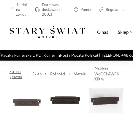
14 dni
Darmowa
na
dostawa od
Pomoc
Regulamin
zwrot
200zł
O nas
Sklep
kurierska DPD, Kurier InPost i Poczta Polska) | TELEFON: +48 606 82
Plakieta
Strona
Sklep
Różności
Metale
WŁOCŁAWEK
główna
XIX w