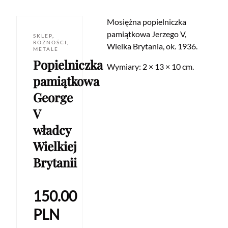
Mosiężna popielniczka
pamiątkowa Jerzego V,
SKLEP
,
RÓŻNOŚCI
,
Wielka Brytania, ok. 1936.
METALE
Popielniczka
Wymiary: 2 × 13 × 10 cm.
pamiątkowa
George
V
władcy
Wielkiej
Brytanii
150.00
PLN