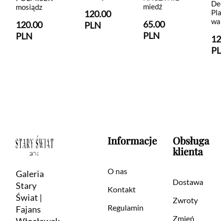
De
miedź
mosiądz
Pl
120.00
wa
65.00
120.00
PLN
PLN
PLN
12
P
Informacje
Obsługa
klienta
O nas
Galeria
Dostawa
Stary
Kontakt
Świat |
Zwroty
Regulamin
Fajans
Zmień
Włocławek