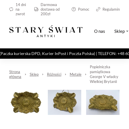
14 dni
Darmowa
na
dostawa od
Pomoc
Regulamin
zwrot
200zł
O nas
Sklep
kurierska DPD, Kurier InPost i Poczta Polska) | TELEFON: +48 606 82
Popielniczka
Strona
pamiątkowa
Sklep
Różności
Metale
główna
George V władcy
Wielkiej Brytanii