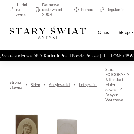
14 dni
Darmowa
na
dostawa od
Pomoc
Regulamin
zwrot
200zł
O nas
Sklep
kurierska DPD, Kurier InPost i Poczta Polska) | TELEFON: +48 606 82
Stara
FOTOGRAFIA
J. Kostka i
Strona
Sklep
Antykwariat
Fotografie
Mulert
główna
dawniej K.
Baayer
Warszawa