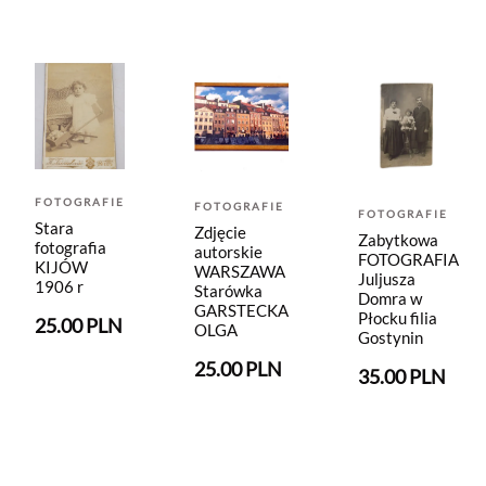
FOTOGRAFIE
FOTOGRAFIE
FOTOGRAFIE
Stara
Zdjęcie
Zabytkowa
fotografia
autorskie
FOTOGRAFIA
KIJÓW
WARSZAWA
Juljusza
1906 r
Starówka
Domra w
GARSTECKA
Płocku filia
25.00 PLN
OLGA
Gostynin
25.00 PLN
35.00 PLN