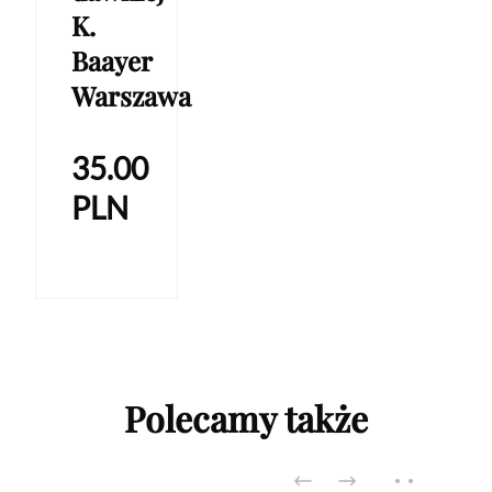
K.
Baayer
Warszawa
35.00
PLN
Polecamy także