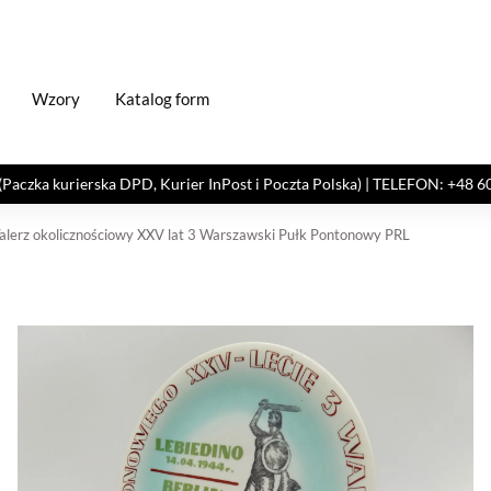
Wzory
Katalog form
kurierska DPD, Kurier InPost i Poczta Polska) | TELEFON: +48 606 82
alerz okolicznościowy XXV lat 3 Warszawski Pułk Pontonowy PRL