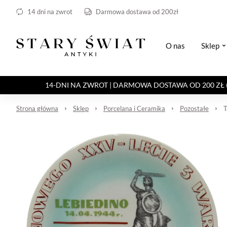
14 dni na zwrot
Darmowa dostawa od 200zł
O nas
Sklep
14-DNI NA ZWROT | DARMOWA DOSTAWA OD 200 ZŁ (Paczka 
Strona główna
Sklep
Porcelana i Ceramika
Pozostałe
T