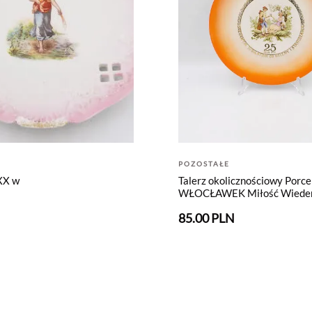
POZOSTAŁE
XX w
Talerz okolicznościowy Porce
WŁOCŁAWEK Miłość Wiede
N
85.00 PLN