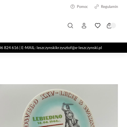
Pomoc
Regulamin
4 616 | E-MAIL: leszczynskikrzysztof@e-leszczynski.pl