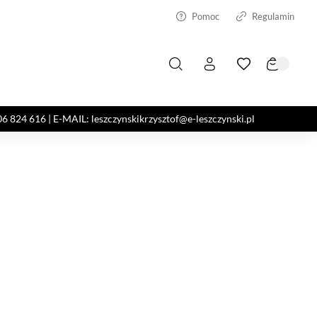
Pomoc
Regulamin
4 616 | E-MAIL: leszczynskikrzysztof@e-leszczynski.pl