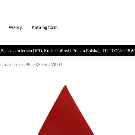
Wzory
Katalog form
kurierska DPD, Kurier InPost i Poczta Polska) | TELEFON: +48 606 82
Tarcza szkolna PRL SKS Znicz VII LO