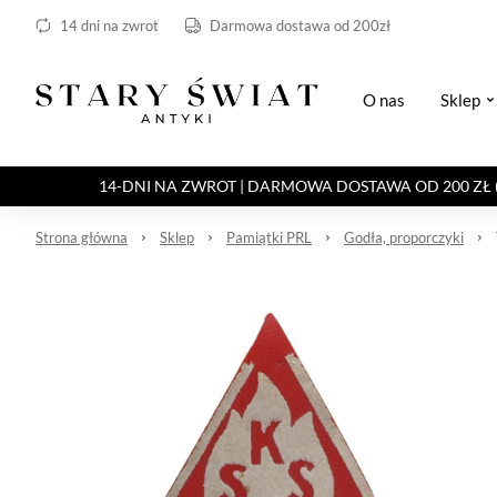
14 dni na zwrot
Darmowa dostawa od 200zł
O nas
Sklep
14-DNI NA ZWROT | DARMOWA DOSTAWA OD 200 ZŁ (Paczka 
Strona główna
Sklep
Pamiątki PRL
Godła, proporczyki