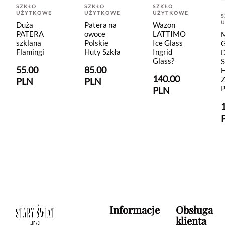
SZKŁO
SZKŁO
SZKŁO
UŻYTKOWE
UŻYTKOWE
UŻYTKOWE
Duża
Patera na
Wazon
PATERA
owoce
LATTIMO
szklana
Polskie
Ice Glass
G
Flamingi
Huty Szkła
Ingrid
D
Glass?
55.00
85.00
140.00
PLN
PLN
PLN
Informacje
Obsługa
klienta