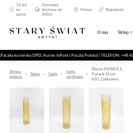
14 dni
Darmowa
na
dostawa od
Pomoc
Regulamin
zwrot
200zł
O nas
Sklep
kurierska DPD, Kurier InPost i Poczta Polska) | TELEFON: +48 606 82
Wazon PIENIEK E.
Strona
Szkło
Sklep
Szkło
Trzewik Drost
główna
użytkowe
HSG Ząbkowice