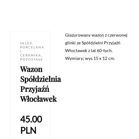
Glazurowany wazon z czerwonej
glinki ze Spółdzielni Przyjaźń
SKLEP
,
PORCELANA
Włocławek z lat 60-tych.
I
CERAMIKA
,
Wymiary; wys.15 x 12 cm.
POZOSTAŁE
Wazon
Spółdzielnia
Przyjaźń
Włocławek
45.00
PLN