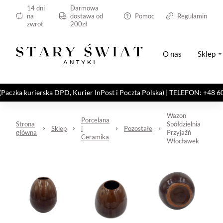
14 dni
Darmowa
na
dostawa od
Pomoc
Regulamin
zwrot
200zł
O nas
Sklep
kurierska DPD, Kurier InPost i Poczta Polska) | TELEFON: +48 606 82
Wazon
Porcelana
Strona
Spółdzielnia
Sklep
i
Pozostałe
główna
Przyjaźń
Ceramika
Włocławek