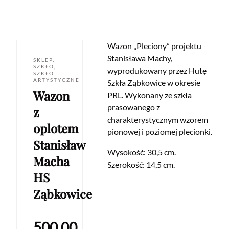
Wazon „Pleciony” projektu
Stanisława Machy,
SKLEP
,
SZKŁO
,
wyprodukowany przez Hutę
SZKŁO
ARTYSTYCZNE
Szkła Ząbkowice w okresie
Wazon
PRL. Wykonany ze szkła
prasowanego z
z
charakterystycznym wzorem
oplotem
pionowej i poziomej plecionki.
Stanisław
Wysokość: 30,5 cm.
Macha
Szerokość: 14,5 cm.
HS
Ząbkowice
500.00