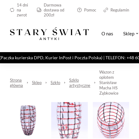
14 dni
Darmowa
na
dostawa od
Pomoc
Regulamin
zwrot
200zł
O nas
Sklep
kurierska DPD, Kurier InPost i Poczta Polska) | TELEFON: +48 606 82
Wazon z
oplotem
Strona
Szkło
Sklep
Szkło
Stanisław
główna
artystyczne
Macha HS
Ząbkowice