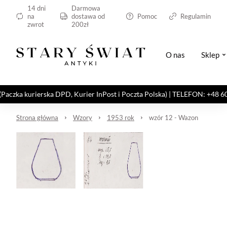
14 dni
Darmowa
na
dostawa od
Pomoc
Regulamin
zwrot
200zł
O nas
Sklep
kurierska DPD, Kurier InPost i Poczta Polska) | TELEFON: +48 606 82
Strona główna
Wzory
1953 rok
wzór 12 - Wazon