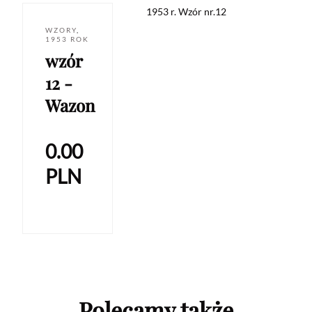
1953 r. Wzór nr.12
WZORY
,
1953 ROK
wzór
12 -
Wazon
0.00
PLN
Polecamy także