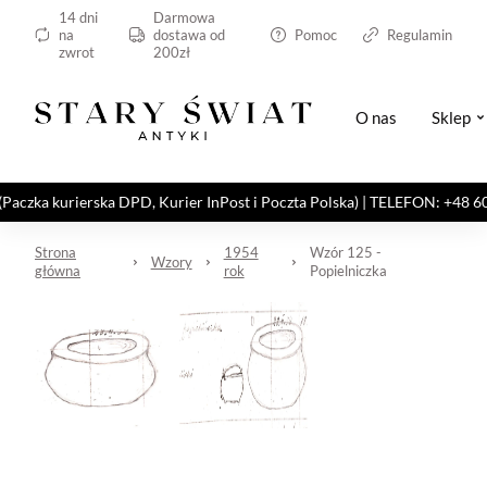
14 dni
Darmowa
na
dostawa od
Pomoc
Regulamin
zwrot
200zł
O nas
Sklep
kurierska DPD, Kurier InPost i Poczta Polska) | TELEFON: +48 606 82
Strona
1954
Wzór 125 -
Wzory
główna
rok
Popielniczka