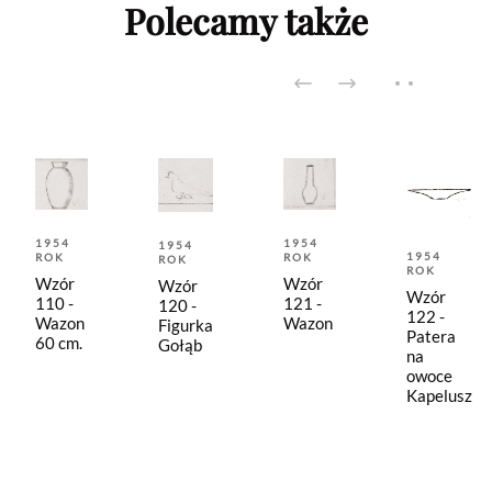
Polecamy także
1954
1954
1954
1954
ROK
ROK
ROK
ROK
Wzór
Wzór
Wzór
Wzór
110 -
121 -
120 -
122 -
Wazon
Wazon
Figurka
Patera
60 cm.
Gołąb
na
owoce
Kapelusz