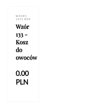
WZORY
,
1955 ROK
Wzór
133 -
Kosz
do
owoców
0.00
PLN