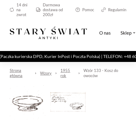
14 dni
Darmowa
na
dostawa od
Pomoc
Regulamin
zwrot
200zł
O nas
Sklep
kurierska DPD, Kurier InPost i Poczta Polska) | TELEFON: +48 606 82
Strona
1955
Wzór 133 - Kosz do
Wzory
główna
rok
owoców