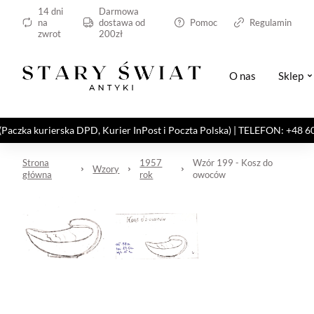
14 dni
Darmowa
na
dostawa od
Pomoc
Regulamin
zwrot
200zł
O nas
Sklep
kurierska DPD, Kurier InPost i Poczta Polska) | TELEFON: +48 606 82
Strona
1957
Wzór 199 - Kosz do
Wzory
główna
rok
owoców