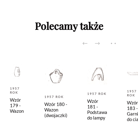
Polecamy także
1957
1957
ROK
1957 ROK
ROK
1957 ROK
Wzór
Wzór
Wzór
Wzór 180 -
179 -
181 -
183 -
Wazon
Wazon
Podstawa
Garni
(dwojaczki)
do lampy
do ci