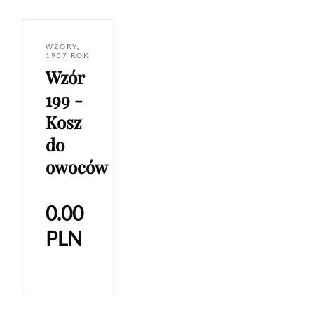
WZORY
,
1957 ROK
Wzór
199 -
Kosz
do
owoców
0.00
PLN