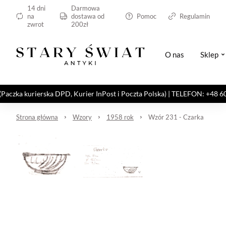
14 dni
Darmowa
na
dostawa od
Pomoc
Regulamin
zwrot
200zł
O nas
Sklep
kurierska DPD, Kurier InPost i Poczta Polska) | TELEFON: +48 606 82
Strona główna
Wzory
1958 rok
Wzór 231 - Czarka