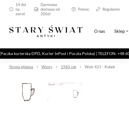
14 dni
Darmowa
na
dostawa od
Pomoc
Regulamin
zwrot
200zł
O nas
Sklep
kurierska DPD, Kurier InPost i Poczta Polska) | TELEFON: +48 606 82
Strona główna
Wzory
1960 rok
Wzór 421 - Kubek