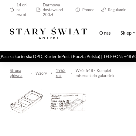
14 dni
Darmowa
na
dostawa od
Pomoc
Regulamin
zwrot
200zł
O nas
Sklep
kurierska DPD, Kurier InPost i Poczta Polska) | TELEFON: +48 606 82
Strona
1963
Wzór 548 - Komplet
Wzory
główna
rok
miseczek do galaretek