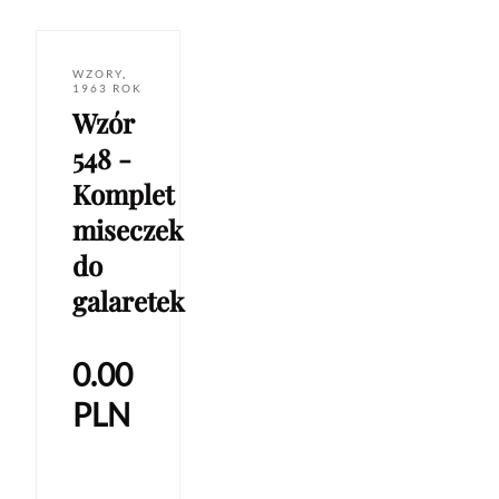
WZORY
,
1963 ROK
Wzór
548 -
Komplet
miseczek
do
galaretek
0.00
PLN