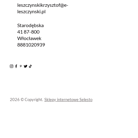
leszczynskikrzysztof@e-
leszczynski.pl
Starodębska
41 87-800
Włocławek
8881020939
2026 © Copyright.
Sklepy internetowe Selesto