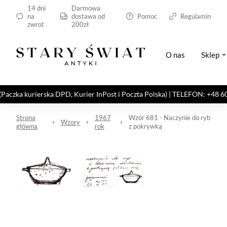
14 dni
Darmowa
na
dostawa od
Pomoc
Regulamin
zwrot
200zł
O nas
Sklep
kurierska DPD, Kurier InPost i Poczta Polska) | TELEFON: +48 606 82
Strona
1967
Wzór 681 - Naczynie do ryb
Wzory
główna
rok
z pokrywką