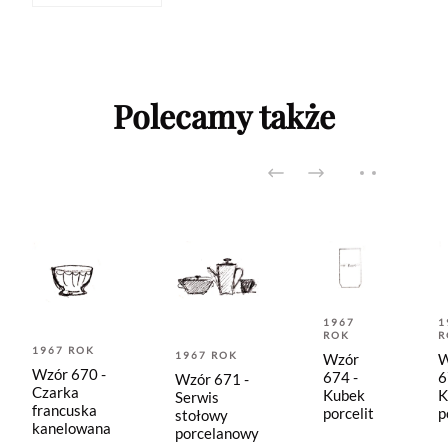
Polecamy także
1967
1
ROK
R
1967 ROK
1967 ROK
Wzór
W
Wzór 670 -
674 -
6
Wzór 671 -
Czarka
Kubek
K
Serwis
francuska
porcelit
p
stołowy
kanelowana
porcelanowy