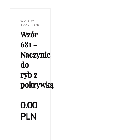
WZORY
,
1967 ROK
Wzór
681 -
Naczynie
do
ryb z
pokrywką
0.00
PLN