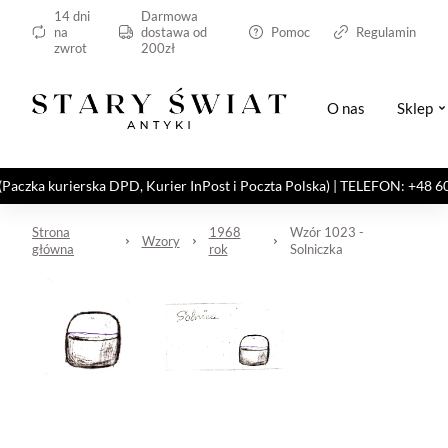
14 dni
Darmowa
na
dostawa od
Pomoc
Regulamin
zwrot
200zł
O nas
Sklep
kurierska DPD, Kurier InPost i Poczta Polska) | TELEFON: +48 606 82
Strona
1968
Wzór 1023 -
Wzory
główna
rok
Solniczka