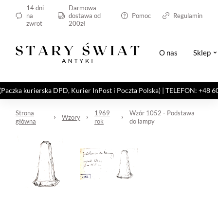
14 dni
Darmowa
na
dostawa od
Pomoc
Regulamin
zwrot
200zł
O nas
Sklep
kurierska DPD, Kurier InPost i Poczta Polska) | TELEFON: +48 606 82
Strona
1969
Wzór 1052 - Podstawa
Wzory
główna
rok
do lampy