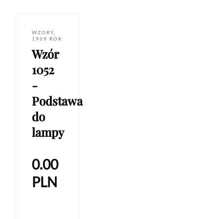
WZORY
,
1969 ROK
Wzór
1052
-
Podstawa
do
lampy
0.00
PLN