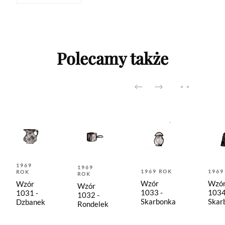
Polecamy także
1969
1969
1969 ROK
1969
ROK
ROK
Wzór
Wzó
Wzór
Wzór
1033 -
1034
1031 -
1032 -
Skarbonka
Skar
Dzbanek
Rondelek