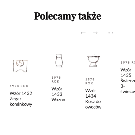
Polecamy także
1978 R
Wzór
1435
1978
1978
Świecz
ROK
ROK
3-
1978 ROK
Wzór
Wzór
świeco
Wzór 1432
1433
1434
Zegar
Wazon
Kosz do
kominkowy
owoców