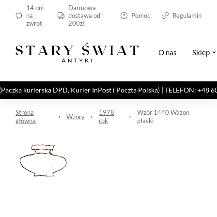
14 dni
Darmowa
na
dostawa od
Pomoc
Regulamin
zwrot
200zł
O nas
Sklep
kurierska DPD, Kurier InPost i Poczta Polska) | TELEFON: +48 606 82
Strona
1978
Wzór 1440 Wazon
Wzory
główna
rok
płaski