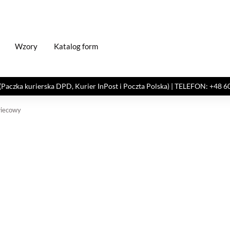
Wzory
Katalog form
kurierska DPD, Kurier InPost i Poczta Polska) | TELEFON: +48 606 82
wiecowy