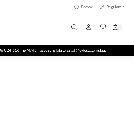
Pomoc
Regulamin
4 616 | E-MAIL: leszczynskikrzysztof@e-leszczynski.pl