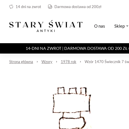
14 dni na zwrot
Darmowa dostawa od 200zł
O nas
Sklep
14-DNI NA ZWROT | DARMOWA DOSTAWA OD 200 ZŁ (Paczka 
Strona główna
Wzory
1978 rok
Wzór 1470 Świecznik 7 ś