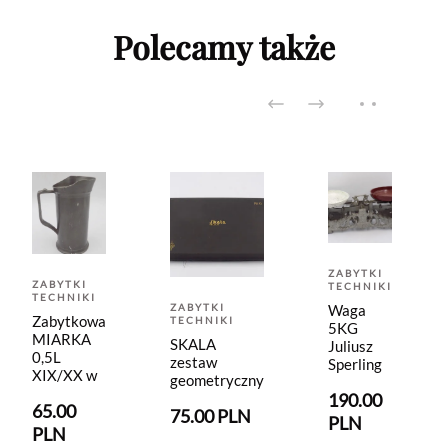
Polecamy także
ZABYTKI
ZABYTKI
TECHNIKI
TECHNIKI
ZABYTKI
Waga
Zabytkowa
TECHNIKI
5KG
MIARKA
SKALA
Juliusz
0,5L
zestaw
Sperling
XIX/XX w
geometryczny
190.00
65.00
75.00 PLN
PLN
PLN