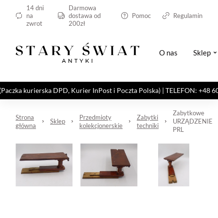
14 dni
Darmowa
na
dostawa od
Pomoc
Regulamin
zwrot
200zł
O nas
Sklep
kurierska DPD, Kurier InPost i Poczta Polska) | TELEFON: +48 606 82
Zabytkowe
Strona
Przedmioty
Zabytki
Sklep
URZĄDZENIE
główna
kolekcjonerskie
techniki
PRL