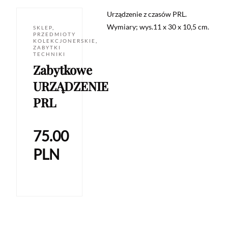
Urządzenie z czasów PRL.
Wymiary; wys.11 x 30 x 10,5 cm.
SKLEP
,
PRZEDMIOTY
KOLEKCJONERSKIE
,
ZABYTKI
TECHNIKI
Zabytkowe
URZĄDZENIE
PRL
75.00
PLN