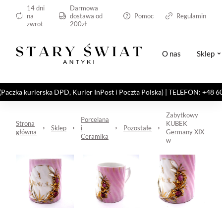
14 dni
Darmowa
na
dostawa od
Pomoc
Regulamin
zwrot
200zł
O nas
Sklep
kurierska DPD, Kurier InPost i Poczta Polska) | TELEFON: +48 606 82
Zabytkowy
Porcelana
Strona
KUBEK
Sklep
i
Pozostałe
główna
Germany XIX
Ceramika
w