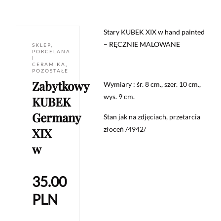
Stary KUBEK XIX w hand painted
– RĘCZNIE MALOWANE
SKLEP
,
PORCELANA
I
CERAMIKA
,
POZOSTAŁE
Zabytkowy
Wymiary : śr. 8 cm., szer. 10 cm.,
wys. 9 cm.
KUBEK
Germany
Stan jak na zdjęciach, przetarcia
złoceń /4942/
XIX
w
35.00
PLN