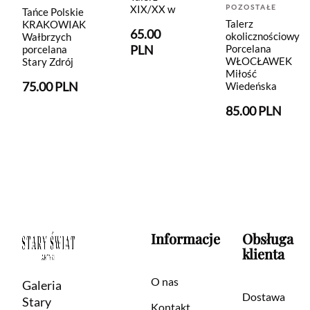
POZOSTAŁE
XIX/XX w
Tańce Polskie
Talerz
KRAKOWIAK
65.00
okolicznościowy
Wałbrzych
Porcelana
PLN
porcelana
WŁOCŁAWEK
Stary Zdrój
Miłość
75.00 PLN
Wiedeńska
85.00 PLN
Informacje
Obsługa
klienta
O nas
Galeria
Dostawa
Stary
Kontakt