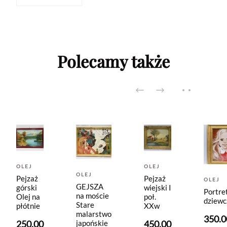
Polecamy także
OLEJ
OLEJ
OLEJ
Pejzaż
Pejzaż
OLEJ
GEJSZA
górski
wiejski I
Portre
na moście
Olej na
poł.
dziewc
Stare
płótnie
XXw
malarstwo
350.0
japońskie
250.00
450.00