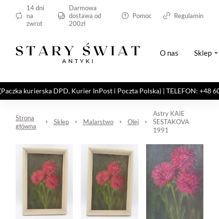
14 dni
Darmowa
na
dostawa od
Pomoc
Regulamin
zwrot
200zł
O nas
Sklep
kurierska DPD, Kurier InPost i Poczta Polska) | TELEFON: +48 606 82
Astry KAIE
Strona
Sklep
Malarstwo
Olej
ŚESTAKOVA
główna
1991