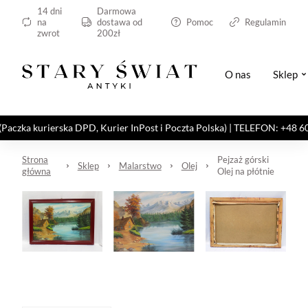
14 dni
Darmowa
na
dostawa od
Pomoc
Regulamin
zwrot
200zł
O nas
Sklep
kurierska DPD, Kurier InPost i Poczta Polska) | TELEFON: +48 606 82
Strona
Pejzaż górski
Sklep
Malarstwo
Olej
główna
Olej na płótnie