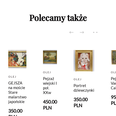
Polecamy także
OLEJ
OL
OLEJ
Pejzaż
Pe
OLEJ
GEJSZA
wiejski I
Va
Portret
na moście
poł.
Ca
dziewczynki
Stare
XXw
95
malarstwo
350.00
450.00
japońskie
P
PLN
PLN
350.00