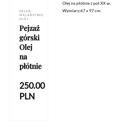
Olej na płótnie z poł.XX w.
Wymiary;67 x 97 cm.
SKLEP
,
MALARSTWO
,
OLEJ
Pejzaż
górski
Olej
na
płótnie
250.00
PLN