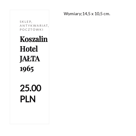
Wymiary;14,5 x 10,5 cm.
SKLEP
,
ANTYKWARIAT
,
POCZTÓWKI
Koszalin
Hotel
JAŁTA
1965
25.00
PLN