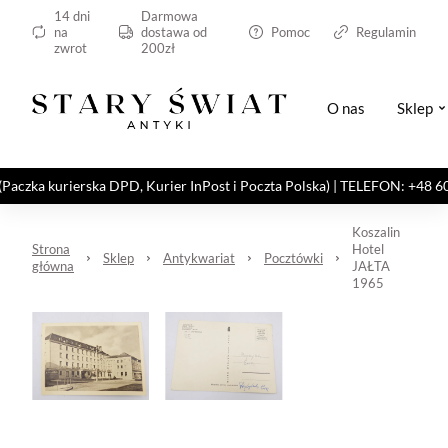
14 dni
Darmowa
na
dostawa od
Pomoc
Regulamin
zwrot
200zł
O nas
Sklep
kurierska DPD, Kurier InPost i Poczta Polska) | TELEFON: +48 606 82
Koszalin
Strona
Hotel
Sklep
Antykwariat
Pocztówki
główna
JAŁTA
1965