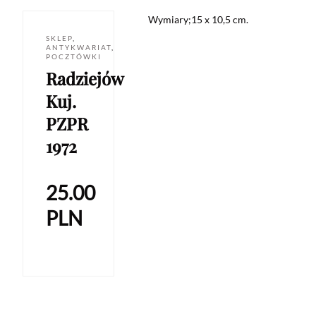
Wymiary;15 x 10,5 cm.
SKLEP
,
ANTYKWARIAT
,
POCZTÓWKI
Radziejów
Kuj.
PZPR
1972
25.00
PLN