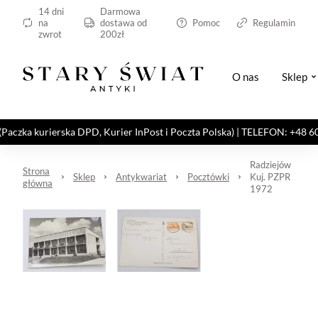
14 dni
Darmowa
na
dostawa od
Pomoc
Regulamin
zwrot
200zł
O nas
Sklep
kurierska DPD, Kurier InPost i Poczta Polska) | TELEFON: +48 606 82
Radziejów
Strona
Sklep
Antykwariat
Pocztówki
Kuj. PZPR
główna
1972