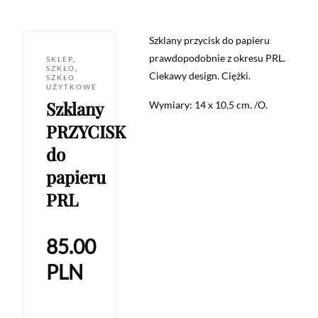
Szklany przycisk do papieru
prawdopodobnie z okresu PRL.
SKLEP
,
SZKŁO
,
Ciekawy design. Ciężki.
SZKŁO
UŻYTKOWE
Szklany
Wymiary: 14 x 10,5 cm. /O.
PRZYCISK
do
papieru
PRL
85.00
PLN