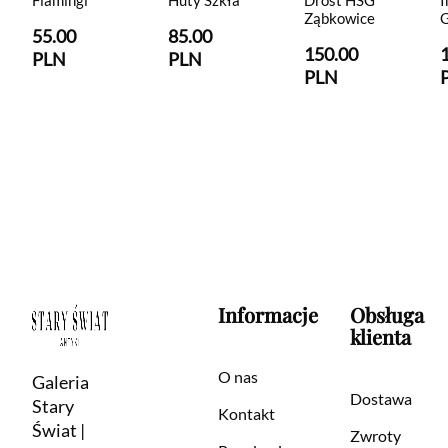
Flamingi
Huty Szkła
Drost HSG
I
Ząbkowice
G
55.00
85.00
150.00
PLN
PLN
PLN
Informacje
Obsługa
klienta
O nas
Galeria
Dostawa
Stary
Kontakt
Świat |
Zwroty