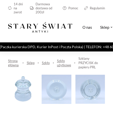
14 dni
Darmowa
na
dostawa od
Pomoc
Regulamin
zwrot
200zł
O nas
Sklep
kurierska DPD, Kurier InPost i Poczta Polska) | TELEFON: +48 606 82
Szklany
Strona
Szkło
Sklep
Szkło
PRZYCISK do
główna
użytkowe
papieru PRL