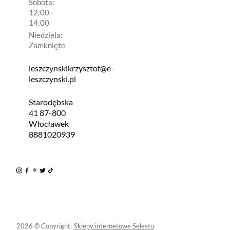
Sobota:
12:00 -
14:00
Niedziela:
Zamknięte
leszczynskikrzysztof@e-
leszczynski.pl
Starodębska
41 87-800
Włocławek
8881020939
2026 © Copyright.
Sklepy internetowe Selesto