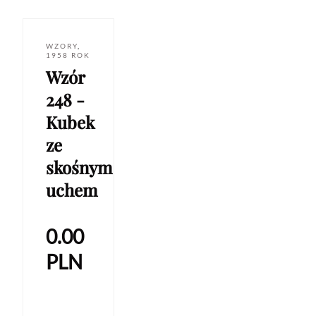
WZORY
,
1958 ROK
Wzór
248 -
Kubek
ze
skośnym
uchem
0.00
PLN