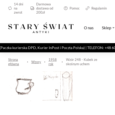
14 dni
Darmowa
na
dostawa od
Pomoc
Regulamin
zwrot
200zł
O nas
Sklep
kurierska DPD, Kurier InPost i Poczta Polska) | TELEFON: +48 606 82
Strona
1958
Wzór 248 - Kubek ze
Wzory
główna
rok
skośnym uchem