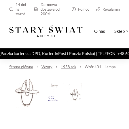
14 dni
Darmowa
na
dostawa od
Pomoc
Regulamin
zwrot
200zł
O nas
Sklep
kurierska DPD, Kurier InPost i Poczta Polska) | TELEFON: +48 606 82
Strona główna
Wzory
1958 rok
Wzór 401 - Lampa