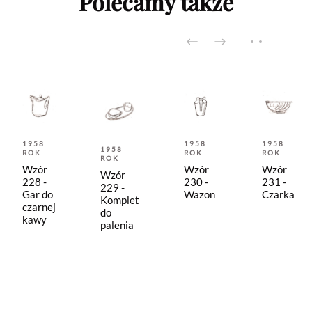
Polecamy także
1958
1958
1958
1958
ROK
ROK
ROK
ROK
Wzór
Wzór
Wzór
Wzór
228 -
230 -
231 -
229 -
Gar do
Wazon
Czarka
Komplet
czarnej
do
kawy
palenia