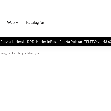
Wzory
Katalog form
kurierska DPD, Kurier InPost i Poczta Polska) | TELEFON: +48 606 82
ny, tacka i trzy lichtarzyki