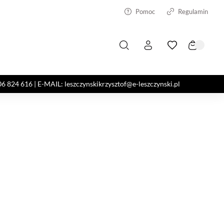
Pomoc
Regulamin
4 616 | E-MAIL: leszczynskikrzysztof@e-leszczynski.pl