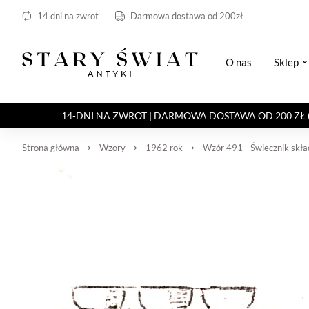
14 dni na zwrot
Darmowa dostawa od 200zł
O nas
Sklep
14-DNI NA ZWROT | DARMOWA DOSTAWA OD 200 ZŁ (Paczka 
Strona główna
Wzory
1962 rok
Wzór 491 - Świecznik składa