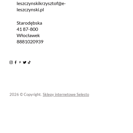
leszczynskikrzysztof@e-
leszczynski.pl
Starodębska
41 87-800
Włocławek
8881020939
2026 © Copyright.
Sklepy internetowe Selesto