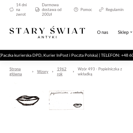
14 dni
Darmowa
na
dostawa od
Pomoc
Regulamin
zwrot
200zł
O nas
Sklep
kurierska DPD, Kurier InPost i Poczta Polska) | TELEFON: +48 606 82
Strona
1962
Wzór 493 - Popielniczka z
Wzory
główna
rok
wkładką