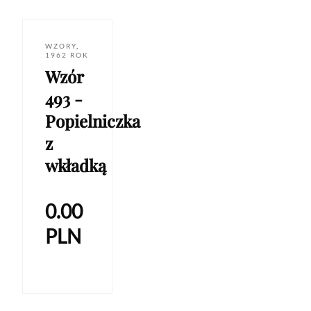
WZORY
,
1962 ROK
Wzór
493 -
Popielniczka
z
wkładką
0.00
PLN