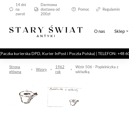
14 dni
Darmowa
na
dostawa od
Pomoc
Regulamin
zwrot
200zł
O nas
Sklep
kurierska DPD, Kurier InPost i Poczta Polska) | TELEFON: +48 606 82
Strona
1962
Wzór 506 - Popielniczka z
Wzory
główna
rok
wkładką