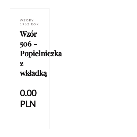
WZORY
,
1962 ROK
Wzór
506 -
Popielniczka
z
wkładką
0.00
PLN