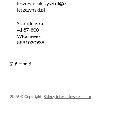
leszczynskikrzysztof@e-
leszczynski.pl
Starodębska
41 87-800
Włocławek
8881020939
2026 © Copyright.
Sklepy internetowe Selesto